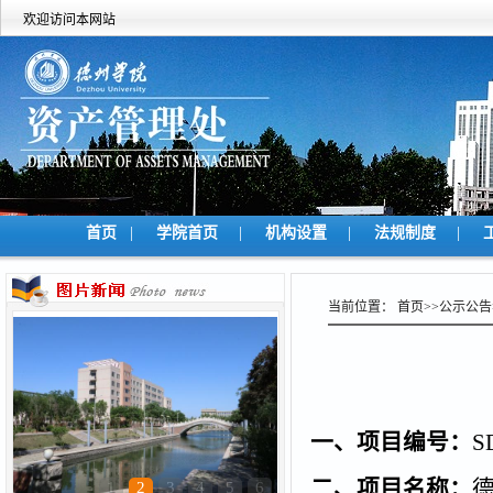
欢迎访问本网站
|
|
|
|
首页
学院首页
机构设置
法规制度
当前位置：
首页
>>
公示公告
一、项目编号：
S
二、项目名称：
1
2
3
4
5
6