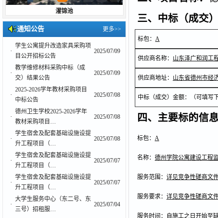
濯锦池
三、中标（成交
通知公告
更多>>
标包：
A
学生公寓提升改造家具采购项
·
2025/07/09
目公开招标公告
供应商名称：
山东泽广和润工
教学维修材料采购中标（成
·
2025/07/09
交）结果公告
供应商地址：
山东省德州市经济
2025-2026学年教材采购项目
·
2025/07/08
中标（成交）金额：（可填写
中标公告
德州卫生学校2025-2026学年
四、主要标的信
·
2025/07/08
教材采购项目…
学生宿舍及配套基础设施设提
标包：
A
·
2025/07/08
升工程项目（…
学生宿舍及配套基础设施设提
名称：
德州学院公寓建设工程
·
2025/07/07
升工程项目（…
学生宿舍及配套基础设施设提
服务范围：
详见竞争性磋商文
·
2025/07/07
升工程项目（…
服务要求：
详见竞争性磋商文
大学生服务中心（东二号、东
·
2025/07/04
三号）招租服…
服务时间：
自施工之日开始至