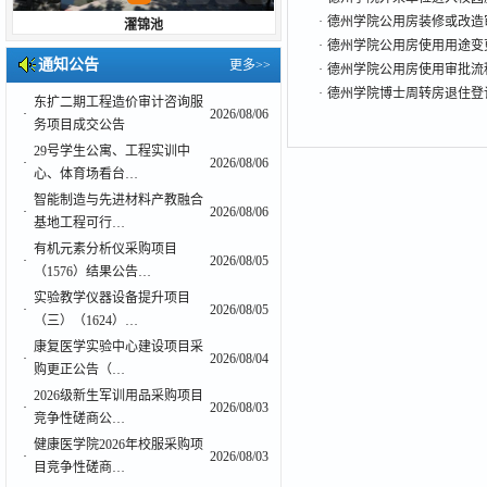
·
德州学院公用房装修或改造
濯锦池
·
德州学院公用房使用用途变
通知公告
更多>>
·
德州学院公用房使用审批流
·
德州学院博士周转房退住登
东扩二期工程造价审计咨询服
·
2026/08/06
务项目成交公告
29号学生公寓、工程实训中
·
2026/08/06
心、体育场看台…
智能制造与先进材料产教融合
·
2026/08/06
基地工程可行…
有机元素分析仪采购项目
·
2026/08/05
（1576）结果公告…
实验教学仪器设备提升项目
·
2026/08/05
（三）（1624）…
康复医学实验中心建设项目采
·
2026/08/04
购更正公告（…
2026级新生军训用品采购项目
·
2026/08/03
竞争性磋商公…
健康医学院2026年校服采购项
·
2026/08/03
目竞争性磋商…