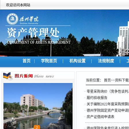
欢迎访问本网站
|
|
|
|
首页
学院首页
机构设置
法规制度
当前位置：
首页
>>
资料下载
·
零星采购询价（竞争性谈判
·
履约验收报告
·
关于编制2022年度采购预
·
德州学院固定资产变动申请
·
房产证借阅申请表
1
2
3
4
5
6
·
德州学院外来单位进入校园