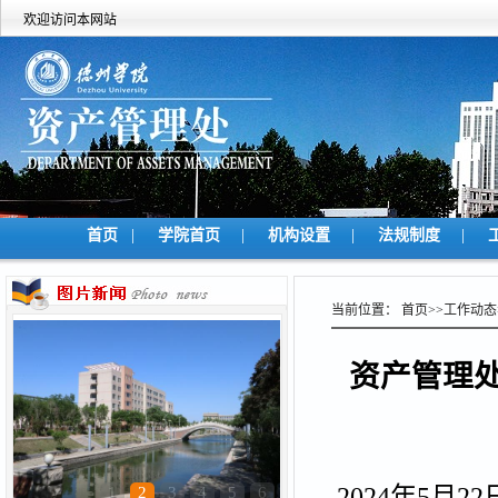
欢迎访问本网站
|
|
|
|
首页
学院首页
机构设置
法规制度
当前位置：
首页
>>
工作动态
资产管理
2024
年
5
月
22
1
2
3
4
5
6